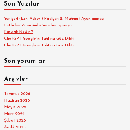
Son Yazılar
:
Yeniçeri (Eski Asker ) Padişah 2. Mahmut Ayaklanması
Futbolun Zirvesinde Yeniden İspanya
Patetik Nedir ?
ChatGPT Google’ın Tahtına Göz Dikti
ChatGPT Google’ın Tahtına Göz Dikti
Son yorumlar
Arşivler
Temmuz 2026
Haziran 2026
Mayıs 2026
Mart 2026
Şubat 2026
Aralık 2025