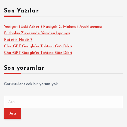
Son Yazılar
Yeniçeri (Eski Asker ) Padişah 2. Mahmut Ayaklanması
Futbolun Zirvesinde Yeniden İspanya
Patetik Nedir ?
ChatGPT Google’ın Tahtına Göz Dikti
ChatGPT Google’ın Tahtına Göz Dikti
Son yorumlar
Görüntülenecek bir yorum yok.
A
r
a
m
a