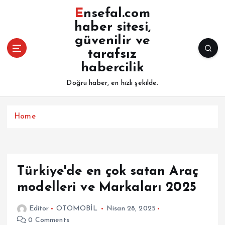
İ
Ensefal.com
ç
haber sitesi,
e
güvenilir ve
r
i
tarafsız
ğ
habercilik
e
Doğru haber, en hızlı şekilde.
a
t
l
Home
a
Türkiye'de en çok satan Araç
modelleri ve Markaları 2025
Editor
OTOMOBİL
Nisan 28, 2025
0 Comments