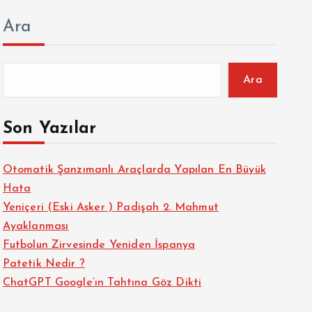
Ara
Ara
Son Yazılar
Otomatik Şanzımanlı Araçlarda Yapılan En Büyük
Hata
Yeniçeri (Eski Asker ) Padişah 2. Mahmut
Ayaklanması
Futbolun Zirvesinde Yeniden İspanya
Patetik Nedir ?
ChatGPT Google’ın Tahtına Göz Dikti