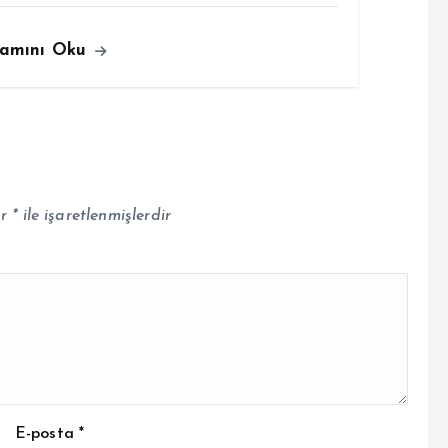
amını Oku
ar
*
ile işaretlenmişlerdir
E-posta
*