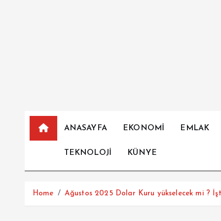
İ
ç
e
r
i
ğ
e
a
t
l
ANASAYFA
EKONOMİ
EMLAK
a
TEKNOLOJİ
KÜNYE
Home
Ağustos 2025 Dolar Kuru yükselecek mi ? İş