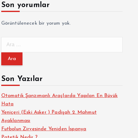
Son yorumlar
Görüntülenecek bir yorum yok.
A
r
a
m
a
Son Yazılar
:
Otomatik Şanzımanlı Araçlarda Yapılan En Büyük
Hata
Yeniçeri (Eski Asker ) Padişah 2. Mahmut
Ayaklanması
Futbolun Zirvesinde Yeniden İspanya
Patetik Nedir ?