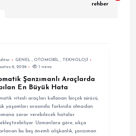
rehber
ditor
GENEL
,
OTOMOBİL
,
TEKNOLOJİ
ustos 6, 2026
1 views
omatik Şanzımanlı Araçlarda
pılan En Büyük Hata
atik vitesli araçları kullanan birçok sürücü,
ük yaşamları sırasında farkında olmadan
ımana zarar verebilecek hatalar
ekleştirebiliyor. Uzmanlara göre, sıkça
arlanan bu beş önemli alışkanlık, şanzıman