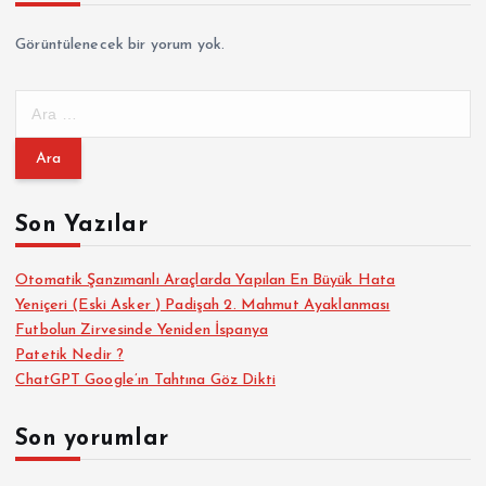
Görüntülenecek bir yorum yok.
A
r
a
m
a
Son Yazılar
:
Otomatik Şanzımanlı Araçlarda Yapılan En Büyük Hata
Yeniçeri (Eski Asker ) Padişah 2. Mahmut Ayaklanması
Futbolun Zirvesinde Yeniden İspanya
Patetik Nedir ?
ChatGPT Google’ın Tahtına Göz Dikti
Son yorumlar