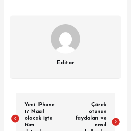
Editor
Y
Yeni IPhone
Çörek
a
17 Nasıl
otunun
olacak işte
faydaları ve
tüm
nasıl
z