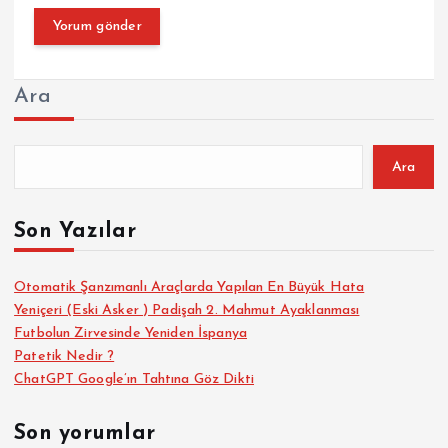
Ara
Ara
Son Yazılar
Otomatik Şanzımanlı Araçlarda Yapılan En Büyük Hata
Yeniçeri (Eski Asker ) Padişah 2. Mahmut Ayaklanması
Futbolun Zirvesinde Yeniden İspanya
Patetik Nedir ?
ChatGPT Google’ın Tahtına Göz Dikti
Son yorumlar