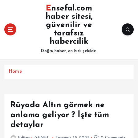
İ
Ensefal.com
ç
haber sitesi,
e
güvenilir ve
r
i
tarafsız
ğ
habercilik
e
Doğru haber, en hızlı şekilde.
a
t
l
Home
a
Rüyada Altın görmek ne
anlama geliyor ? İşte tüm
detaylar
Editor
GENEL
Temmuz 15, 2025
0 Comments