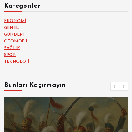
Kategoriler
EKONOMİ
GENEL
GÜNDEM
OTOMOBİL
SAĞLIK
SPOR
TEKNOLOJİ
Bunları Kaçırmayın