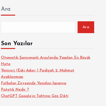
Ara
Ara
Son Yazılar
Otomatik Şanzımanlı Araçlarda Yapılan En Büyük
Hata
Yeniçeri (Eski Asker ) Padişah 2. Mahmut
Ayaklanması
Futbolun Zirvesinde Yeniden İspanya
Patetik Nedir ?
ChatGPT Google’ın Tahtına Göz Dikti