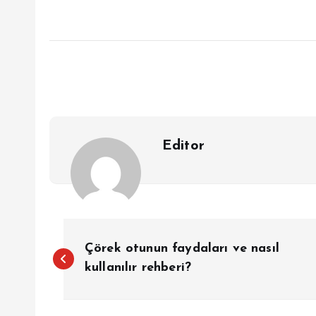
Editor
Y
Çörek otunun faydaları ve nasıl
a
kullanılır rehberi?