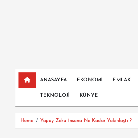
İ
ç
e
r
i
ğ
e
a
t
l
ANASAYFA
EKONOMİ
EMLAK
a
TEKNOLOJİ
KÜNYE
Home
Yapay Zeka İnsana Ne Kadar Yakınlaştı ?