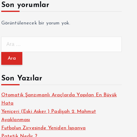
Son yorumlar
Görüntülenecek bir yorum yok.
A
r
a
m
a
Son Yazılar
:
Otomatik Şanzımanlı Araçlarda Yapılan En Büyük
Hata
Yeniçeri (Eski Asker ) Padişah 2. Mahmut
Ayaklanması
Futbolun Zirvesinde Yeniden İspanya
Patetik Nedir ?