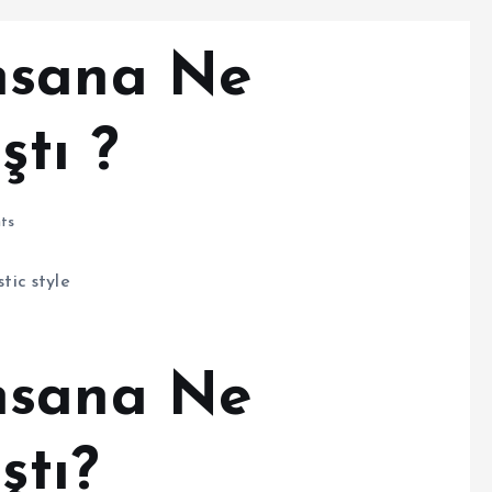
nsana Ne
tı ?
ts
nsana Ne
ştı?