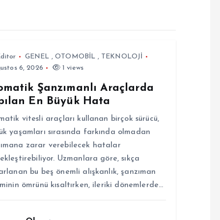
ditor
GENEL
,
OTOMOBİL
,
TEKNOLOJİ
ustos 6, 2026
1 views
omatik Şanzımanlı Araçlarda
pılan En Büyük Hata
atik vitesli araçları kullanan birçok sürücü,
ük yaşamları sırasında farkında olmadan
ımana zarar verebilecek hatalar
ekleştirebiliyor. Uzmanlara göre, sıkça
arlanan bu beş önemli alışkanlık, şanzıman
eminin ömrünü kısaltırken, ileriki dönemlerde…