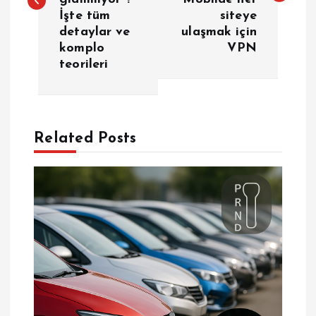
İşte tüm
siteye
ı
detaylar ve
ulaşmak için
komplo
VPN
g
teorileri
e
z
Related Posts
i
n
m
e
s