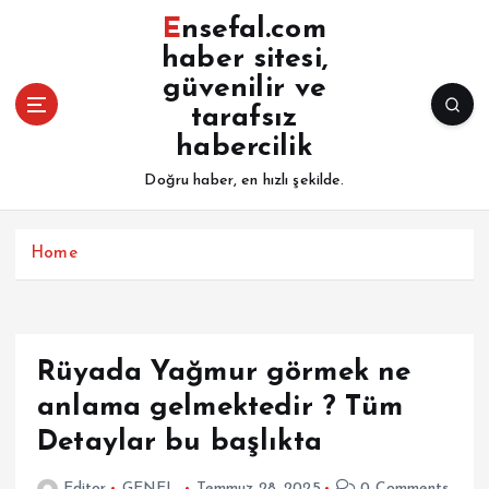
İ
Ensefal.com
ç
haber sitesi,
e
güvenilir ve
r
i
tarafsız
ğ
habercilik
e
Doğru haber, en hızlı şekilde.
a
t
l
Home
a
Rüyada Yağmur görmek ne
anlama gelmektedir ? Tüm
Detaylar bu başlıkta
Editor
GENEL
Temmuz 28, 2025
0 Comments