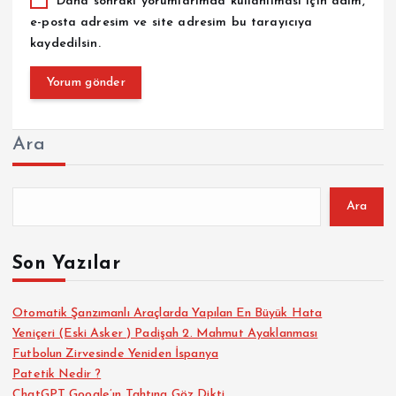
Daha sonraki yorumlarımda kullanılması için adım,
e-posta adresim ve site adresim bu tarayıcıya
kaydedilsin.
Ara
Ara
Son Yazılar
Otomatik Şanzımanlı Araçlarda Yapılan En Büyük Hata
Yeniçeri (Eski Asker ) Padişah 2. Mahmut Ayaklanması
Futbolun Zirvesinde Yeniden İspanya
Patetik Nedir ?
ChatGPT Google’ın Tahtına Göz Dikti