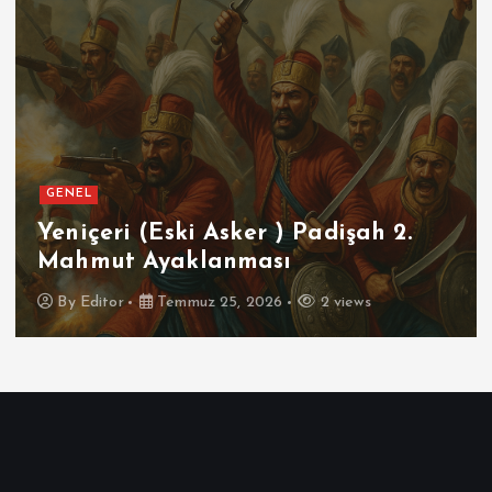
GENEL
SPOR
ki Asker ) Padişah 2.
Futbolun Zir
klanması
İspanya
muz 25, 2026
2 views
By
Editor
Tem