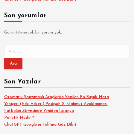
Son yorumlar
Görüntülenecek bir yorum yok.
A
r
a
m
a
Son Yazılar
:
Otomatik Şanzımanlı Araçlarda Yapılan En Büyük Hata
Yeniçeri (Eski Asker ) Padişah 2. Mahmut Ayaklanması
Futbolun Zirvesinde Yeniden İspanya
Patetik Nedir ?
ChatGPT Google’ın Tahtına Göz Dikti