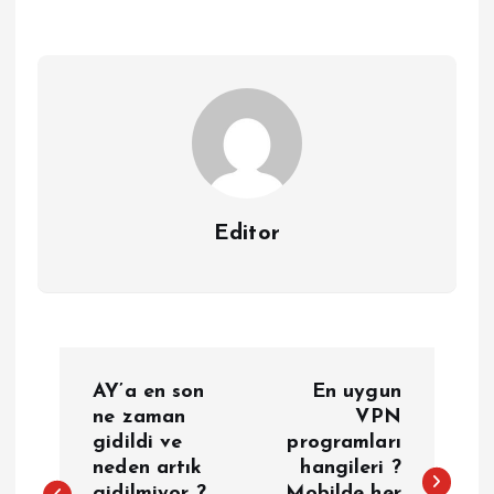
Editor
Y
AY’a en son
En uygun
a
ne zaman
VPN
gidildi ve
programları
neden artık
hangileri ?
z
gidilmiyor ?
Mobilde her