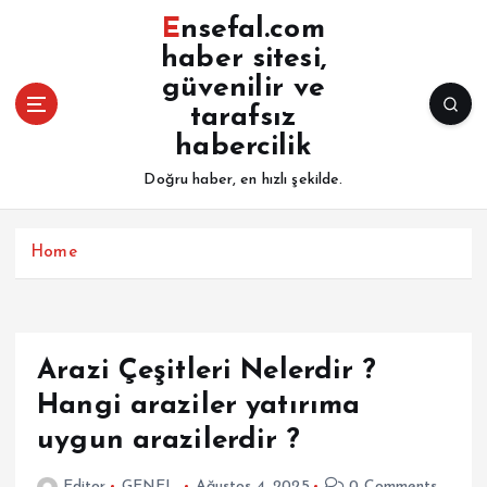
İ
Ensefal.com
ç
haber sitesi,
e
güvenilir ve
r
i
tarafsız
ğ
habercilik
e
Doğru haber, en hızlı şekilde.
a
t
l
Home
a
Arazi Çeşitleri Nelerdir ?
Hangi araziler yatırıma
uygun arazilerdir ?
Editor
GENEL
Ağustos 4, 2025
0 Comments