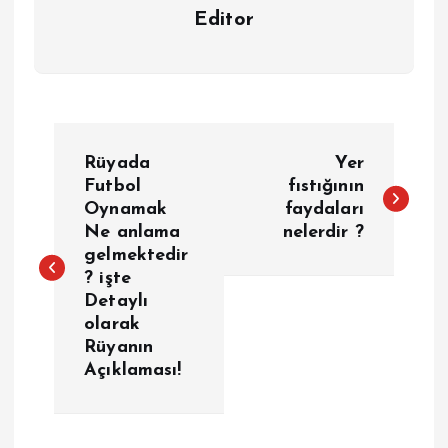
Editor
Y
Rüyada
Yer
a
Futbol
fıstığının
Oynamak
faydaları
Ne anlama
nelerdir ?
z
gelmektedir
? işte
ı
Detaylı
olarak
g
Rüyanın
Açıklaması!
e
z