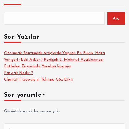
Ara
Son Yazılar
Otomatik Şanzımanlı Araçlarda Yapılan En Büyük Hata
Yeniçeri (Eski Asker ) Padişah 2. Mahmut Ayaklanması
Futbolun Zirvesinde Yeniden İspanya
Patetik Nedir ?
ChatGPT Google’ın Tahtına Göz Dikti
Son yorumlar
Görüntülenecek bir yorum yok.
A