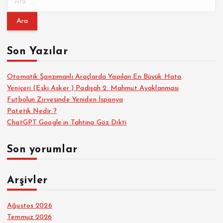
r
a
m
a
Son Yazılar
:
Otomatik Şanzımanlı Araçlarda Yapılan En Büyük Hata
Yeniçeri (Eski Asker ) Padişah 2. Mahmut Ayaklanması
Futbolun Zirvesinde Yeniden İspanya
Patetik Nedir ?
ChatGPT Google’ın Tahtına Göz Dikti
Son yorumlar
Arşivler
Ağustos 2026
Temmuz 2026