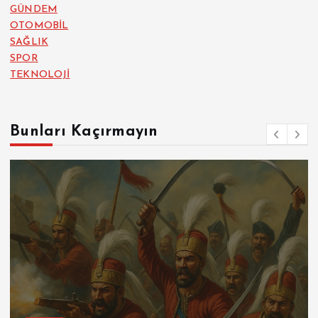
GÜNDEM
OTOMOBİL
SAĞLIK
SPOR
TEKNOLOJİ
Bunları Kaçırmayın