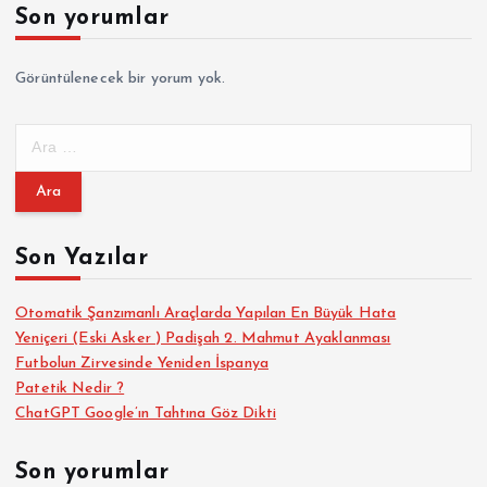
Son yorumlar
Görüntülenecek bir yorum yok.
A
r
a
m
a
Son Yazılar
:
Otomatik Şanzımanlı Araçlarda Yapılan En Büyük Hata
Yeniçeri (Eski Asker ) Padişah 2. Mahmut Ayaklanması
Futbolun Zirvesinde Yeniden İspanya
Patetik Nedir ?
ChatGPT Google’ın Tahtına Göz Dikti
Son yorumlar