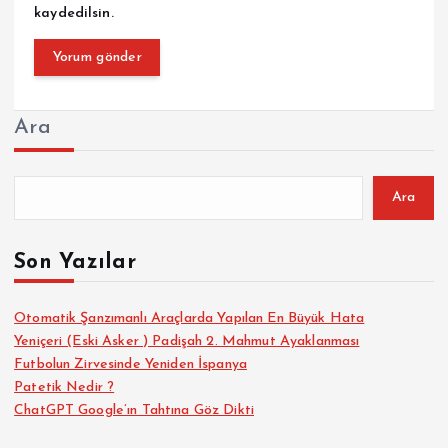
kaydedilsin.
Ara
Ara
Son Yazılar
Otomatik Şanzımanlı Araçlarda Yapılan En Büyük Hata
Yeniçeri (Eski Asker ) Padişah 2. Mahmut Ayaklanması
Futbolun Zirvesinde Yeniden İspanya
Patetik Nedir ?
ChatGPT Google’ın Tahtına Göz Dikti