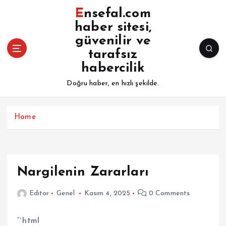
İ
Ensefal.com
ç
haber sitesi,
e
güvenilir ve
r
i
tarafsız
ğ
habercilik
e
Doğru haber, en hızlı şekilde.
a
t
l
Home
a
Nargilenin Zararları
Editor
Genel
Kasım 4, 2025
0 Comments
“`html