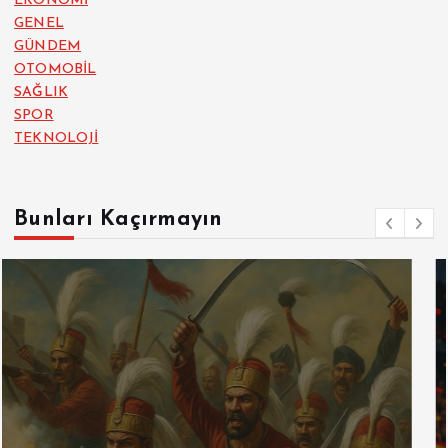
EKONOMİ
GENEL
GÜNDEM
OTOMOBİL
SAĞLIK
SPOR
TEKNOLOJİ
Bunları Kaçırmayın