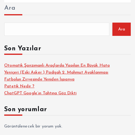
Ara
Ara
Son Yazılar
Otomatik Şanzımanlı Araçlarda Yapılan En Büyük Hata
Yeniçeri (Eski Asker ) Padişah 2. Mahmut Ayaklanması
Futbolun Zirvesinde Yeniden İspanya
Patetik Nedir ?
ChatGPT Google’ın Tahtına Göz Dikti
Son yorumlar
Görüntülenecek bir yorum yok.