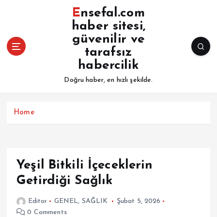
İ
Ensefal.com
ç
haber sitesi,
e
güvenilir ve
r
i
tarafsız
ğ
habercilik
e
Doğru haber, en hızlı şekilde.
a
t
l
Home
a
Yeşil Bitkili İçeceklerin
Getirdiği Sağlık
Editor
GENEL
,
SAĞLIK
Şubat 5, 2026
0 Comments