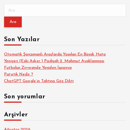
A
r
a
m
a
Son Yazılar
:
Otomatik Şanzımanlı Araçlarda Yapılan En Büyük Hata
Yeniçeri (Eski Asker ) Padişah 2. Mahmut Ayaklanması
Futbolun Zirvesinde Yeniden İspanya
Patetik Nedir ?
ChatGPT Google’ın Tahtına Göz Dikti
Son yorumlar
Arşivler
Ağustos 2026