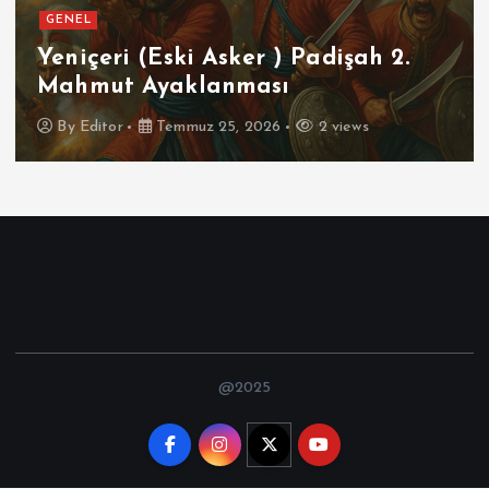
GENEL
SPOR
Futbolun Zirvesinde Yeniden
İspanya
By
Editor
Temmuz 16, 2026
3 views
@2025