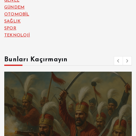
GENEL
GÜNDEM
OTOMOBİL
SAĞLIK
SPOR
TEKNOLOJİ
Bunları Kaçırmayın