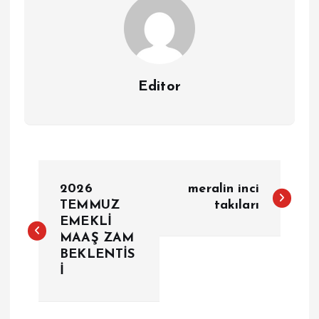
Editor
Y
2026
meralin inci
a
TEMMUZ
takıları
EMEKLİ
MAAŞ ZAM
z
BEKLENTİS
İ
ı
g