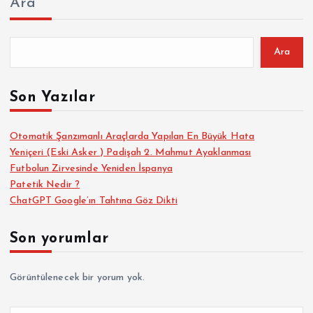
Ara
Ara
Son Yazılar
Otomatik Şanzımanlı Araçlarda Yapılan En Büyük Hata
Yeniçeri (Eski Asker ) Padişah 2. Mahmut Ayaklanması
Futbolun Zirvesinde Yeniden İspanya
Patetik Nedir ?
ChatGPT Google’ın Tahtına Göz Dikti
Son yorumlar
Görüntülenecek bir yorum yok.