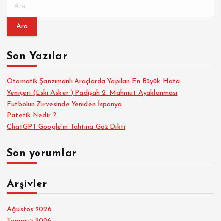
A
r
a
m
a
Son Yazılar
:
Otomatik Şanzımanlı Araçlarda Yapılan En Büyük Hata
Yeniçeri (Eski Asker ) Padişah 2. Mahmut Ayaklanması
Futbolun Zirvesinde Yeniden İspanya
Patetik Nedir ?
ChatGPT Google’ın Tahtına Göz Dikti
Son yorumlar
Arşivler
Ağustos 2026
Temmuz 2026