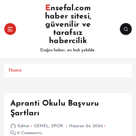
İ
Ensefal.com
ç
haber sitesi,
e
güvenilir ve
r
i
tarafsız
ğ
habercilik
e
Doğru haber, en hızlı şekilde.
a
t
l
Home
a
Apranti Okulu Başvuru
Şartları
Editor
GENEL
,
SPOR
Haziran 24, 2026
0 Comments