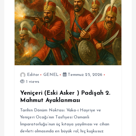
n
m
e
s
i
Editor
GENEL
Temmuz 25, 2026
1 views
Yeniçeri (Eski Asker ) Padişah 2.
Mahmut Ayaklanması
Tarihin Dönüm Noktası: Vaka-i Hayriye ve
Yeniçeri Ocağı’nın Tasfiyesi Osmanlı
İmparatorluğu’nun üç kıtaya yayılması ve cihan
devleti olmasında en büyük rol, hiç kuşkusuz