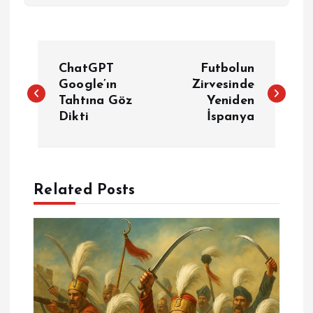
Y
ChatGPT
Futbolun
a
Google’ın
Zirvesinde
Tahtına Göz
Yeniden
Dikti
İspanya
z
ı
g
Related Posts
e
z
i