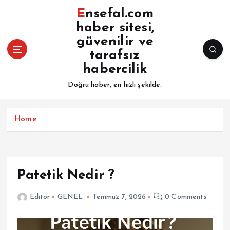
İ
Ensefal.com
ç
haber sitesi,
e
güvenilir ve
r
i
tarafsız
ğ
habercilik
e
Doğru haber, en hızlı şekilde.
a
t
l
Home
a
Patetik Nedir ?
Editor
GENEL
Temmuz 7, 2026
0 Comments