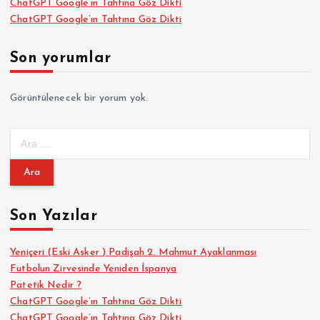
ChatGPT Google’ın Tahtına Göz Dikti
ChatGPT Google’ın Tahtına Göz Dikti
Son yorumlar
Görüntülenecek bir yorum yok.
A
r
a
m
a
Son Yazılar
:
Yeniçeri (Eski Asker ) Padişah 2. Mahmut Ayaklanması
Futbolun Zirvesinde Yeniden İspanya
Patetik Nedir ?
ChatGPT Google’ın Tahtına Göz Dikti
ChatGPT Google’ın Tahtına Göz Dikti