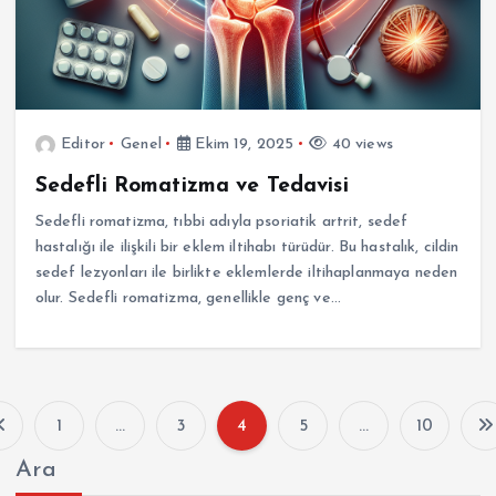
Editor
Genel
Ekim 19, 2025
40 views
Sedefli Romatizma ve Tedavisi
Sedefli romatizma, tıbbi adıyla psoriatik artrit, sedef
hastalığı ile ilişkili bir eklem iltihabı türüdür. Bu hastalık, cildin
sedef lezyonları ile birlikte eklemlerde iltihaplanmaya neden
olur. Sedefli romatizma, genellikle genç ve…
1
…
3
4
5
…
10
Y
Ara