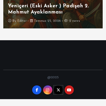
Futbolun Zirvesinde Yeniden
İspanya
By
Editor
Temmuz 16, 2026
3 views
@2025