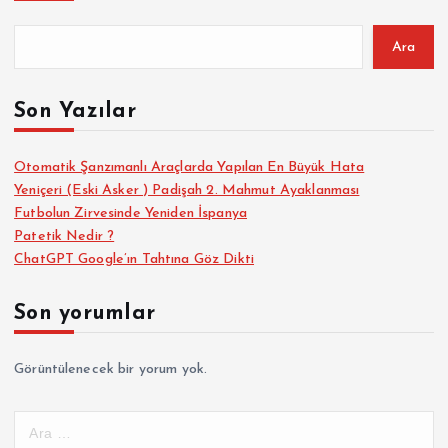
a
z
Ara
ı
Son Yazılar
s
Otomatik Şanzımanlı Araçlarda Yapılan En Büyük Hata
Yeniçeri (Eski Asker ) Padişah 2. Mahmut Ayaklanması
a
Futbolun Zirvesinde Yeniden İspanya
Patetik Nedir ?
y
ChatGPT Google’ın Tahtına Göz Dikti
f
Son yorumlar
a
Görüntülenecek bir yorum yok.
l
A
r