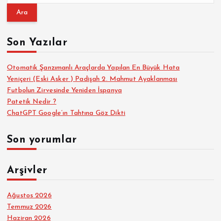
a
a
m
m
a
Son Yazılar
a
:
s
Otomatik Şanzımanlı Araçlarda Yapılan En Büyük Hata
Yeniçeri (Eski Asker ) Padişah 2. Mahmut Ayaklanması
Futbolun Zirvesinde Yeniden İspanya
ı
Patetik Nedir ?
ChatGPT Google’ın Tahtına Göz Dikti
Son yorumlar
Arşivler
Ağustos 2026
Temmuz 2026
Haziran 2026