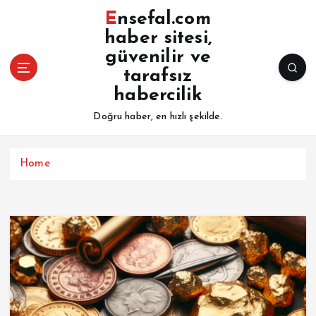
İ
Ensefal.com
ç
haber sitesi,
e
güvenilir ve
r
i
tarafsız
ğ
habercilik
e
Doğru haber, en hızlı şekilde.
a
t
l
Home
a