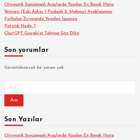
Otomatik Şanzımanlı Araçlarda Yapılan En Büyük Hata
Yeniçeri (Eski Asker ) Padişah 2. Mahmut Ayaklanması
Futbolun Zirvesinde Yeniden İspanya
Patetik Nedir ?
ChatGPT Google’ın Tahtına Göz Dikti
Son yorumlar
Görüntülenecek bir yorum yok.
A
r
a
m
a
Son Yazılar
:
Otomatik Şanzımanlı Araçlarda Yapılan En Büyük Hata