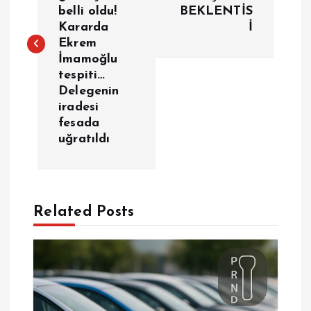
z
belli oldu!
BEKLENTİS
Kararda
İ
ı
Ekrem
İmamoğlu
g
tespiti…
Delegenin
e
iradesi
fesada
z
uğratıldı
i
n
Related Posts
m
e
s