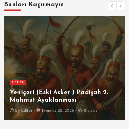
Bunları Kaçırmayın
GENEL
SPOR
Futbolun Zirvesinde Yeniden
İspanya
By
Editor
Temmuz 16, 2026
3 views