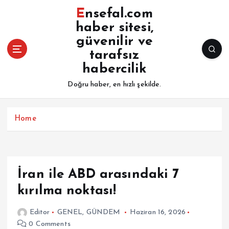
İ
Ensefal.com
ç
haber sitesi,
e
güvenilir ve
r
i
tarafsız
ğ
habercilik
e
Doğru haber, en hızlı şekilde.
a
t
l
Home
a
İran ile ABD arasındaki 7
kırılma noktası!
Editor
GENEL
,
GÜNDEM
Haziran 16, 2026
0 Comments